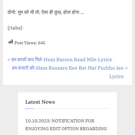
दोनो: तुम को भी तो, ऐसा ही कुछ, होता होगा …
{/tabs}
Post Views:
645
Post
P
हम बरसों बाद मिले-Hum Barson Baad Mile Lyrics
r
N
हम बंजारों की-Ham Banzaro Kee Bat Mat Puchho Jee
navigation
e
e
Lyrics
v
x
i
t
o
P
Latest News
u
o
s
s
10.10.2023: NOTIFICATION FOR
P
t
ENJOYING EDIT OPTION REGARDING