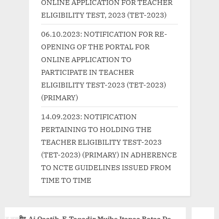
o
:
ONLINE APPLICATION FOR TEACHER
s
ELIGIBILITY TEST, 2023 (TET-2023)
t
06.10.2023: NOTIFICATION FOR RE-
:
OPENING OF THE PORTAL FOR
ONLINE APPLICATION TO
PARTICIPATE IN TEACHER
ELIGIBILITY TEST-2023 (TET-2023)
(PRIMARY)
14.09.2023: NOTIFICATION
PERTAINING TO HOLDING THE
TEACHER ELIGIBILITY TEST-2023
(TET-2023) (PRIMARY) IN ADHERENCE
TO NCTE GUIDELINES ISSUED FROM
TIME TO TIME
Mujhe Itanaa Bataa De