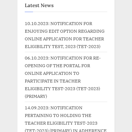
i
t
Latest News
o
P
u
o
10.10.2023: NOTIFICATION FOR
s
s
ENJOYING EDIT OPTION REGARDING
P
t
ONLINE APPLICATION FOR TEACHER
o
:
ELIGIBILITY TEST, 2023 (TET-2023)
s
06.10.2023: NOTIFICATION FOR RE-
t
OPENING OF THE PORTAL FOR
:
ONLINE APPLICATION TO
PARTICIPATE IN TEACHER
ELIGIBILITY TEST-2023 (TET-2023)
(PRIMARY)
14.09.2023: NOTIFICATION
PERTAINING TO HOLDING THE
TEACHER ELIGIBILITY TEST-2023
(TET-2023) (PRIMARY) IN ADHERENCE