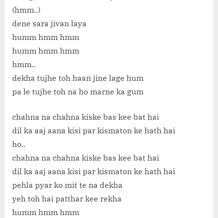
(hmm..)
dene sara jivan laya
humm hmm hmm
humm hmm hmm
hmm..
dekha tujhe toh haan jine lage hum
pa le tujhe toh na ho marne ka gum
chahna na chahna kiske bas kee bat hai
dil ka aaj aana kisi par kismaton ke hath hai
ho..
chahna na chahna kiske bas kee bat hai
dil ka aaj aana kisi par kismaton ke hath hai
pehla pyar ko mit te na dekha
yeh toh hai patthar kee rekha
humm hmm hmm