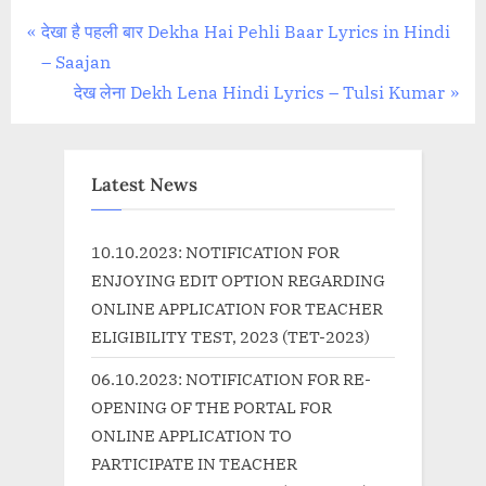
Post
P
देखा है पहली बार Dekha Hai Pehli Baar Lyrics in Hindi
r
– Saajan
navigation
e
N
देख लेना Dekh Lena Hindi Lyrics – Tulsi Kumar
v
e
i
x
o
t
Latest News
u
P
s
o
10.10.2023: NOTIFICATION FOR
P
s
ENJOYING EDIT OPTION REGARDING
o
t
ONLINE APPLICATION FOR TEACHER
s
:
ELIGIBILITY TEST, 2023 (TET-2023)
t
06.10.2023: NOTIFICATION FOR RE-
:
OPENING OF THE PORTAL FOR
ONLINE APPLICATION TO
PARTICIPATE IN TEACHER