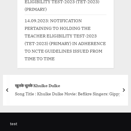
ELIGIBILITY TEST-2023 (TET-2023)
(PRIMARY)
14.09.2023: NOTIFICATION
PERTAINING TO HOLDING THE
TEACHER ELIGIBILITY TEST-2023
(TET-2023) (PRIMARY) IN ADHERENCE
TO NCTE GUIDELINES ISSUED FROM
TIME TO TIME
lke
गेरुआ Gerua Lyrics in
prev
nex
Dulke Movie: Befikre Singers: Gippy
Song Title : Gerua Movi
aur Lyrics: Jaideep Sahni Music:
Singh, Antara Mitra L
sic...<p class="more-link-wrap"><a
Pritam Music Label: S
ssivelearning.in/uncategorized/%e0%a
href="http://progres
e0%a4%b2%e0%a4%95%e0%a5%87
4%97%e0%a5%87%e
test
-gerua-lyrics-in/" c