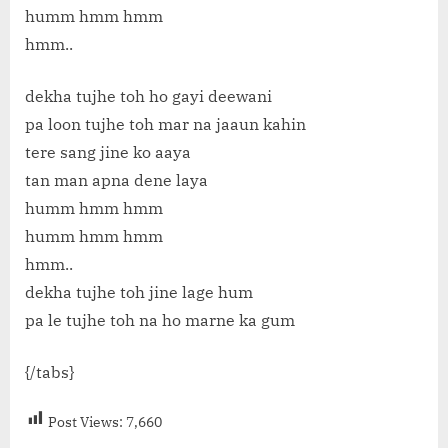
humm hmm hmm
hmm..
dekha tujhe toh ho gayi deewani
pa loon tujhe toh mar na jaaun kahin
tere sang jine ko aaya
tan man apna dene laya
humm hmm hmm
humm hmm hmm
hmm..
dekha tujhe toh jine lage hum
pa le tujhe toh na ho marne ka gum
{/tabs}
Post Views:
7,660