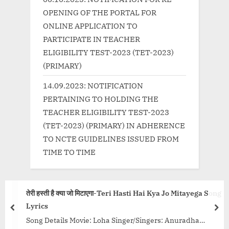
OPENING OF THE PORTAL FOR
ONLINE APPLICATION TO
PARTICIPATE IN TEACHER
ELIGIBILITY TEST-2023 (TET-2023)
(PRIMARY)
14.09.2023: NOTIFICATION
PERTAINING TO HOLDING THE
TEACHER ELIGIBILITY TEST-2023
(TET-2023) (PRIMARY) IN ADHERENCE
TO NCTE GUIDELINES ISSUED FROM
TIME TO TIME
 मिटाएगा-Teri Hasti Hai Kya Jo Mitayega Song
नाम है मेरा Naam Hai 
prev
nex
Song Title : Naam H
: Loha Singer/Singers: Anuradha
Lyrics: Shabbir Ahm