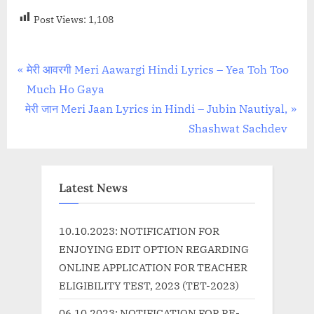
Post Views:
1,108
Post
P
मेरी आवरगी Meri Aawargi Hindi Lyrics – Yea Toh Too
r
Much Ho Gaya
navigation
N
e
मेरी जान Meri Jaan Lyrics in Hindi – Jubin Nautiyal,
e
v
Shashwat Sachdev
x
i
t
o
P
u
Latest News
o
s
s
P
10.10.2023: NOTIFICATION FOR
t
o
ENJOYING EDIT OPTION REGARDING
:
s
ONLINE APPLICATION FOR TEACHER
t
ELIGIBILITY TEST, 2023 (TET-2023)
:
06.10.2023: NOTIFICATION FOR RE-