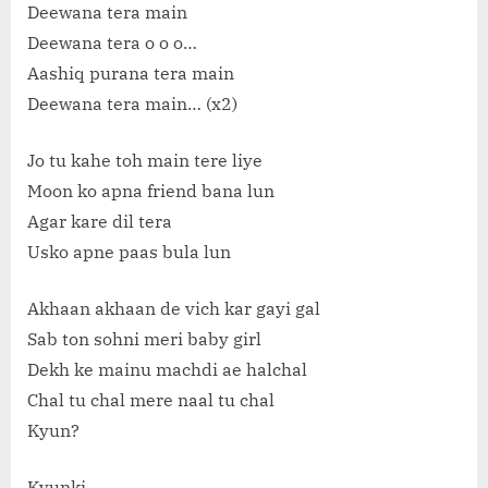
Deewana tera main
Deewana tera o o o…
Aashiq purana tera main
Deewana tera main… (x2)
Jo tu kahe toh main tere liye
Moon ko apna friend bana lun
Agar kare dil tera
Usko apne paas bula lun
Akhaan akhaan de vich kar gayi gal
Sab ton sohni meri baby girl
Dekh ke mainu machdi ae halchal
Chal tu chal mere naal tu chal
Kyun?
Kyunki,