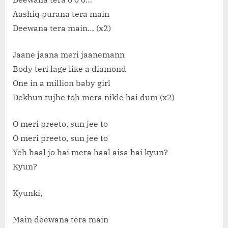
Aashiq purana tera main
Deewana tera main… (x2)
Jaane jaana meri jaanemann
Body teri lage like a diamond
One in a million baby girl
Dekhun tujhe toh mera nikle hai dum (x2)
O meri preeto, sun jee to
O meri preeto, sun jee to
Yeh haal jo hai mera haal aisa hai kyun?
Kyun?
Kyunki,
Main deewana tera main