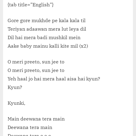
{tab title=”English”}
Gore gore mukhde pe kala kala til
Teriyan adaawan mera lut leya dil
Dil hai mera badi mushkil mein
Aake baby mainu kalli kite mil (x2)
O meri preeto, sun jee to
O meri preeto, sun jee to
Yeh haal jo hai mera haal aisa hai kyun?
Kyun?
Kyunki,
Main deewana tera main
Deewana tera main
Deewana tera o o o…