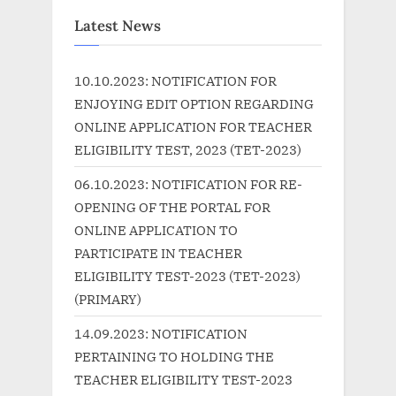
o
t
Latest News
u
P
s
o
10.10.2023: NOTIFICATION FOR
P
s
ENJOYING EDIT OPTION REGARDING
o
t
ONLINE APPLICATION FOR TEACHER
s
:
ELIGIBILITY TEST, 2023 (TET-2023)
t
06.10.2023: NOTIFICATION FOR RE-
:
OPENING OF THE PORTAL FOR
ONLINE APPLICATION TO
PARTICIPATE IN TEACHER
ELIGIBILITY TEST-2023 (TET-2023)
(PRIMARY)
14.09.2023: NOTIFICATION
PERTAINING TO HOLDING THE
TEACHER ELIGIBILITY TEST-2023