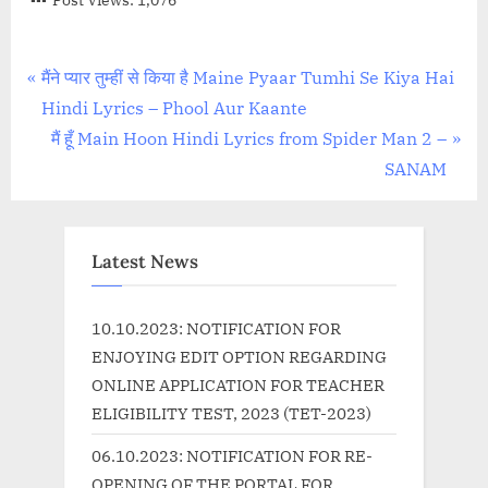
Post Views:
1,076
Post
P
मैंने प्यार तुम्हीं से किया है Maine Pyaar Tumhi Se Kiya Hai
r
Hindi Lyrics – Phool Aur Kaante
navigation
e
N
मैं हूँ Main Hoon Hindi Lyrics from Spider Man 2 –
v
e
SANAM
i
x
o
t
u
P
Latest News
s
o
P
s
10.10.2023: NOTIFICATION FOR
o
t
ENJOYING EDIT OPTION REGARDING
s
:
ONLINE APPLICATION FOR TEACHER
t
ELIGIBILITY TEST, 2023 (TET-2023)
:
06.10.2023: NOTIFICATION FOR RE-
OPENING OF THE PORTAL FOR