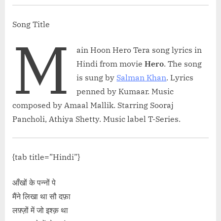
class="screen-rea
Lyrics – Sharry
Song Title
M
ain Hoon Hero Tera song lyrics in
Hindi from movie
Hero
. The song
is sung by
Salman Khan
. Lyrics
penned by Kumaar. Music
composed by Amaal Mallik. Starring Sooraj
Pancholi, Athiya Shetty. Music label T-Series.
{tab title=”Hindi”}
आँखों के पन्नों पे
मैंने लिखा था सौ दफ़ा
लफ़्ज़ों में जो इश्क़ था