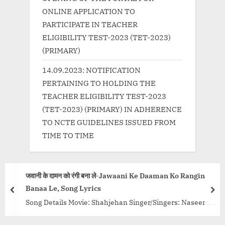
ONLINE APPLICATION TO
PARTICIPATE IN TEACHER
ELIGIBILITY TEST-2023 (TET-2023)
(PRIMARY)
14.09.2023: NOTIFICATION
PERTAINING TO HOLDING THE
TEACHER ELIGIBILITY TEST-2023
(TET-2023) (PRIMARY) IN ADHERENCE
TO NCTE GUIDELINES ISSUED FROM
TIME TO TIME
न को रंगी बना ले-Jawaani Ke Daaman Ko Rangin
बुल्लेया Bull
ong Lyrics
prev
nex
Song Title S
s Movie: Shahjehan Singer/Singers: Naseem,
Baby Nu Bass 
 Devi, K I Saigal, Shamshad Begum,
title=”Hindi”