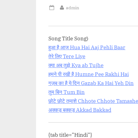
tp://progressivelearnin
<p class="more-link-wrap"><a
By
admin
categorized/%e0%a4%a
href="http://progressivelearnin
Posted
on
a4%b9%e0%a5%87%e
g.in/uncategorized/%e0%a4%a
2%e0%a5%80-paheli-
7%e0%a5%82%e0%a4%aa-
rics-shakuntala-devi/"
dhoop-ramleela-shreya-
Song Title Song)
more-link">Read
ghoshalhindi/" class="more-
हुआ है आज Hua Hai Aaj Pehli Baar
an class="screen-
link">Read More<span
तेरे लिए Tere Liye
xt"> “पहेली Paheli Hindi
class="screen-reader-text">
क्या अब तुझे Kya ab Tujhe
 Shakuntala
“धूप​ Dhoop – Ramleela | Shreya
हमने पी रखी है Humne Pee Rakhi Hai
pan> »</a></p>
Ghoshal”</span> »</a></p>
गज़ब का है ये दिन Gazab Ka Hai Yeh Din
तुम बिन Tum Bin
छोटे छोटे तमाशे Chhote Chhote Tamash
अक्कड़ बक्कड़ Akkad Bakkad
{tab title=”Hindi”}