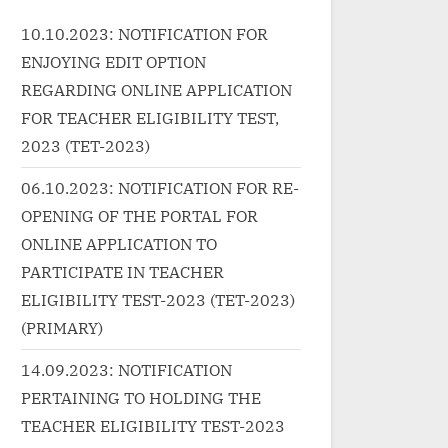
at Aman
href="http://progressivelearnin
10.10.2023: NOTIFICATION FOR
81...<p
g.in/uncategorized/%e0%a4%b
ENJOYING EDIT OPTION
nk-wrap"><a
0%e0%a4%be%e0%a4%9c%e
gressivelearnin
0%a4%be-
REGARDING ONLINE APPLICATION
zed/kahe-paise-
%e0%a4%95%e0%a5%8b-
FOR TEACHER ELIGIBILITY TEST,
kare-hai-
%e0%a4%b0%e0%a4%be%e0
2023 (TET-2023)
more-
%a4%a8%e0%a5%80-
06.10.2023: NOTIFICATION FOR RE-
e<span
%e0%a4%b8%e0%a5%87-
OPENING OF THE PORTAL FOR
ader-text"> “हे
raja-ko-rani-se-pyar-ho-gaya/"
ONLINE APPLICATION TO
े-Kahe Paise Pe
class="more-link">Read
e Hai
More<span class="screen-
PARTICIPATE IN TEACHER
»</a></p>
reader-text"> “राजा को रानी से Raja
ELIGIBILITY TEST-2023 (TET-2023)
Ko Rani Se Pyar Ho
(PRIMARY)
Gaya”</span> »</a></p>
14.09.2023: NOTIFICATION
PERTAINING TO HOLDING THE
TEACHER ELIGIBILITY TEST-2023