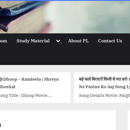
Toggle
oom
Study Material
About PL
Contact Us
sub-
menu
बड़े चलो बिरादरों किसी से मत डरो-Daulat
हे हे चार पैसे क्या म
Ne Pasine Ko Aaj Song Lyrics
Itna Guroor Kar
Song Details Movie: Paigham
Song Details Mov
Singer/Singers: Asha Bhosle, C
Singer/Singers:
Ramachandra, Manna Dey,
Music Director: 
Mohammed Rafi, Suman
Anandji Lyricist
n
Kalyanpur Music Director: C
Actors/Actresse