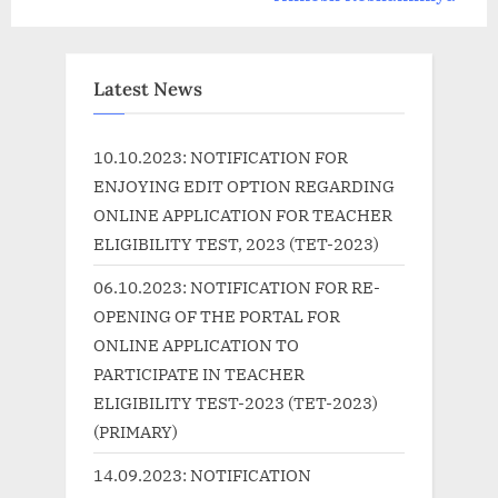
i
x
o
t
u
P
Latest News
s
o
P
s
10.10.2023: NOTIFICATION FOR
o
t
ENJOYING EDIT OPTION REGARDING
s
:
ONLINE APPLICATION FOR TEACHER
t
ELIGIBILITY TEST, 2023 (TET-2023)
:
06.10.2023: NOTIFICATION FOR RE-
OPENING OF THE PORTAL FOR
ONLINE APPLICATION TO
PARTICIPATE IN TEACHER
ELIGIBILITY TEST-2023 (TET-2023)
(PRIMARY)
14.09.2023: NOTIFICATION