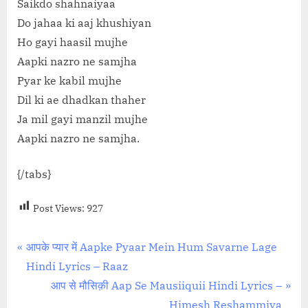
Saikdo shahnaiyaa
Do jahaa ki aaj khushiyan
Ho gayi haasil mujhe
Aapki nazro ne samjha
Pyar ke kabil mujhe
Dil ki ae dhadkan thaher
Ja mil gayi manzil mujhe
Aapki nazro ne samjha.
{/tabs}
Post Views:
927
Post
P
आपके प्यार में Aapke Pyaar Mein Hum Savarne Lage
r
Hindi Lyrics – Raaz
navigation
e
N
आप से मौसिक़ी Aap Se Mausiiquii Hindi Lyrics –
v
e
Himesh Reshammiya