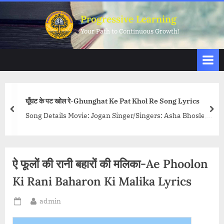
Skip
Progressive Learning
to
Your Path to Continuous Growth!
content
घूँघट के पट खोल रे-Ghunghat Ke Pat Khol Re Song Lyrics
prev
nex
Song Details Movie: Jogan Singer/Singers: Asha Bhosle,
Geeta Dutt Music Director: Bulo C Rani Lyricist: Meera Bai
Actors/Actresses: Dilip Kumar,...<p class="more-link-
wrap"><a
ऐ फूलों की रानी बहारों की मलिका-Ae Phoolon
href="http://progressivelearning.in/uncategorized/ghungh
at-ke-pat-khol-re-song-lyrics/" class="more-link">Read
Ki Rani Baharon Ki Malika Lyrics
More<span class="screen-reader-text"> “घूँघट के पट खोल रे-
By
admin
Ghunghat Ke Pat Khol Re Song Lyrics”</span> »</a></p>
Posted
on