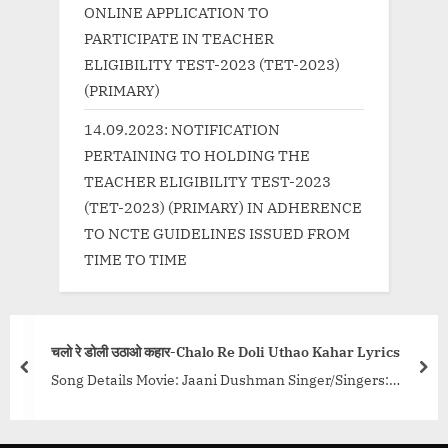
ONLINE APPLICATION TO
PARTICIPATE IN TEACHER
ELIGIBILITY TEST-2023 (TET-2023)
(PRIMARY)
14.09.2023: NOTIFICATION
PERTAINING TO HOLDING THE
TEACHER ELIGIBILITY TEST-2023
(TET-2023) (PRIMARY) IN ADHERENCE
TO NCTE GUIDELINES ISSUED FROM
TIME TO TIME
चलो रे डोली उठाओ कहार-Chalo Re Doli Uthao Kahar Lyrics
prev
nex
Song Details Movie: Jaani Dushman Singer/Singers:
Anuradha Paudwal, Asha Bhosle, Kishore Kumar, Lata
Mangeshkar, Mahendra Kapoor, Mohammed Rafi Music