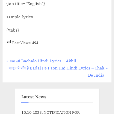
{tab title=”English”}
sample-lyrics
{/tabs}
Post Views:
494
Post
P
बचा लो Bachalo Hindi Lyrics – Akhil
N
r
बादल पे पाँव है Badal Pe Paon Hai Hindi Lyrics – Chak
navigation
e
e
De India
x
v
t
i
P
o
Latest News
o
u
s
s
10.10.2023: NOTIFICATION FOR