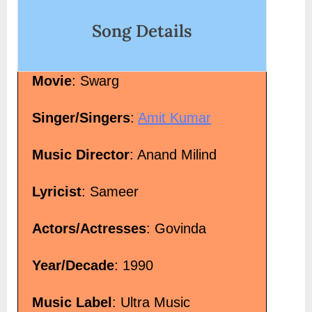
Gopala Lyrics in”</span> »</a></p>
Song Details
Movie
: Swarg
Singer/Singers
:
Amit Kumar
Music Director
: Anand Milind
Lyricist
: Sameer
Actors/Actresses
: Govinda
Year/Decade
: 1990
Music Label
: Ultra Music