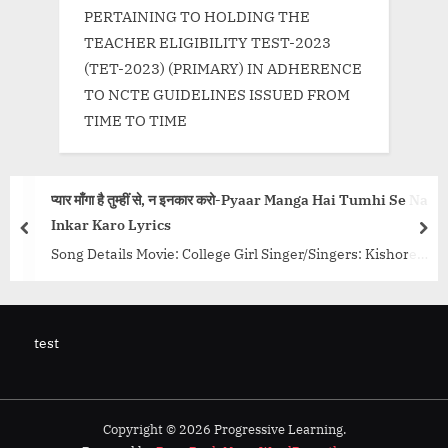
PERTAINING TO HOLDING THE
TEACHER ELIGIBILITY TEST-2023
(TET-2023) (PRIMARY) IN ADHERENCE
TO NCTE GUIDELINES ISSUED FROM
TIME TO TIME
प्यार माँगा है तुम्हीं से, न इनकार करो-Pyaar Manga Hai Tumhi Se Na
Inkar Karo Lyrics
prev
nex
Song Details Movie: College Girl Singer/Singers: Kishore
Kumar Music Director: Bappi Lahiri Lyricist: Hasrat
Jaipuri, Saroj, Shiv Kumar Actors/Actresses: Sachin...<p
class="more-link-wrap"><a
test
href="http://progressivelearning.in/uncategorized/pyaar-
manga-hai-tumhi-se-na-inkar-karo-lyrics/" class="more-
link">Read More<span class="screen-reader-text"> “प्यार
माँगा है तुम्हीं से, न इनकार करो-Pyaar Manga Hai Tumhi Se Na Inkar
Copyright © 2026 Progressive Learning.