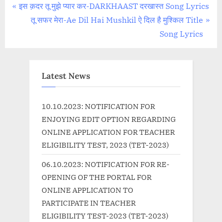
Post
P
इस क़दर तू मुझे प्यार कर-DARKHAAST दरखास्त Song Lyrics
r
N
तू सफर मेरा-Ae Dil Hai Mushkil ऐ दिल है मुश्किल Title
navigation
e
e
Song Lyrics
v
x
i
t
o
P
Latest News
u
o
s
s
10.10.2023: NOTIFICATION FOR
P
t
ENJOYING EDIT OPTION REGARDING
o
:
ONLINE APPLICATION FOR TEACHER
s
ELIGIBILITY TEST, 2023 (TET-2023)
t
06.10.2023: NOTIFICATION FOR RE-
:
OPENING OF THE PORTAL FOR
ONLINE APPLICATION TO
PARTICIPATE IN TEACHER
ELIGIBILITY TEST-2023 (TET-2023)