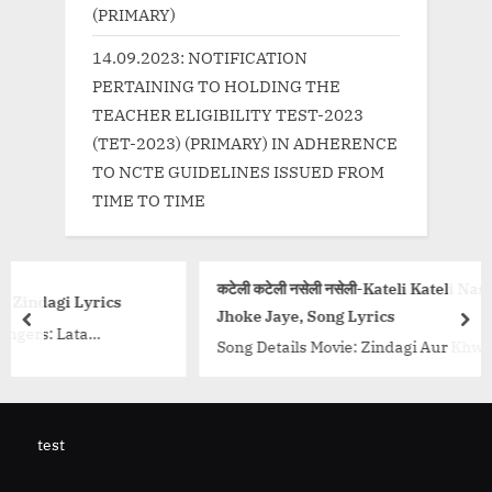
(PRIMARY)
14.09.2023: NOTIFICATION
PERTAINING TO HOLDING THE
TEACHER ELIGIBILITY TEST-2023
(TET-2023) (PRIMARY) IN ADHERENCE
TO NCTE GUIDELINES ISSUED FROM
TIME TO TIME
कटेली कटेली नसेली नसेली-Kateli Kateli Nasheeli Nasheeli 
cs
Jhoke Jaye, Song Lyrics
prev
nex
Song Details Movie: Zindagi Aur Khwab Singer/Singer
lzar
Suman Kalyanpur, Manna Dey, Mukesh, Kamal Barot,
Mubarak Begum Music Director: Dattaram Wadkar...
class="more-link-wrap"><a
tujhse-
test
href="http://progressivelearning.in/uncategorized/ka
d
kateli-nasheeli-nasheeli-kaise-jhoke-jaye-song-lyric