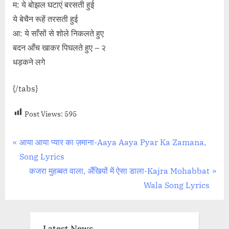
म: ये बोझल घटाएं बरसती हुई
ये बेचैन रूहें तरसती हुई
आ: ये साँसों से शोले निकलते हुए
बदन आँच खाकर पिघलते हुए – २
धड़कने लगे
{/tabs}
Post Views:
595
Post
P
आया आया प्यार का ज़माना-Aaya Aaya Pyar Ka Zamana,
r
Song Lyrics
navigation
e
N
कजरा मुहब्बत वाला, अँखियों में ऐसा डाला-Kajra Mohabbat
v
e
Wala Song Lyrics
i
x
o
t
u
P
Latest News