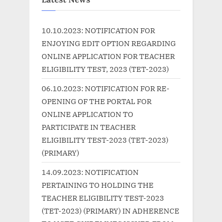
s
o
P
s
10.10.2023: NOTIFICATION FOR
o
t
ENJOYING EDIT OPTION REGARDING
s
:
ONLINE APPLICATION FOR TEACHER
t
ELIGIBILITY TEST, 2023 (TET-2023)
:
06.10.2023: NOTIFICATION FOR RE-
OPENING OF THE PORTAL FOR
ONLINE APPLICATION TO
PARTICIPATE IN TEACHER
ELIGIBILITY TEST-2023 (TET-2023)
(PRIMARY)
14.09.2023: NOTIFICATION
PERTAINING TO HOLDING THE
TEACHER ELIGIBILITY TEST-2023
(TET-2023) (PRIMARY) IN ADHERENCE