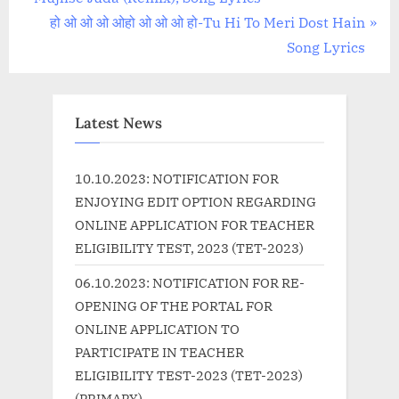
navigation
e
N
हो ओ ओ ओ ओहो ओ ओ ओ हो-Tu Hi To Meri Dost Hain
v
e
Song Lyrics
i
x
o
t
u
P
Latest News
s
o
P
s
10.10.2023: NOTIFICATION FOR
o
t
ENJOYING EDIT OPTION REGARDING
s
:
ONLINE APPLICATION FOR TEACHER
t
ELIGIBILITY TEST, 2023 (TET-2023)
:
06.10.2023: NOTIFICATION FOR RE-
OPENING OF THE PORTAL FOR
ONLINE APPLICATION TO
PARTICIPATE IN TEACHER
ELIGIBILITY TEST-2023 (TET-2023)
(PRIMARY)