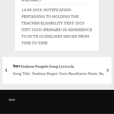
14.09.2023: NOTIFICATION
PERTAINING TO HOLDING THE
TEACHER ELIGIBILITY TEST-2023
(TET-2023) (PRIMARY) IN ADHERENCE
TO NCTE GUIDELINES ISSUED FROM
TIME TO TIME
rics In
हुं-Hamne Tumko Dekha Lyri
prev
nex
 Guru Randhawa Music: Rajat
Song Details Movie: Khel Khel
 Music Label: T- Series {tab
Bhosle, Kishore Kumar, R D B
="more-link-wrap"><a
Music Director: R D...<p clas
rning.in/uncategorized/%e0%a
href="http://progressivelear
6%e0%a4%a8-fashion-
-tumko-dekha-lyrics/" class=
test
i/" class="more-link">Read
More<span class="screen-rea
der-text"> “फैशन Fashion
Dekha Lyrics”</span> »</a></