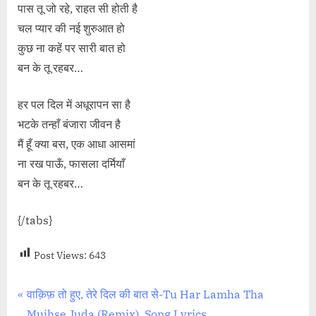
पास तू जो रहे, राहत सी होती है
चल प्यार की नई शुरुआत हो
कुछ ना कहें पर सारी बात हो
बन के तू रहबर…
हर पल दिल में अधूरापन सा है
भटके तन्हाँ बंजारा जीवन है
मैं हूँ क्या बस, एक आधा आसमां
ना रख पाऊँ, फासला दर्मियाँ
बन के तू रहबर…
{/tabs}
Post Views:
643
Post
P
वाक़िफ़ तो हुए, तेरे दिल की बात से-Tu Har Lamha Tha
r
Mujhse Juda (Remix), Song Lyrics