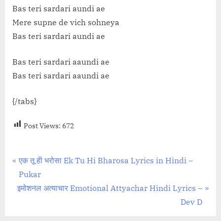
Bas teri sardari aundi ae
Mere supne de vich sohneya
Bas teri sardari aundi ae
Bas teri sardari aaundi ae
Bas teri sardari aaundi ae
{/tabs}
Post Views:
672
Post
P
एक तू ही भरोसा Ek Tu Hi Bharosa Lyrics in Hindi –
r
Pukar
navigation
N
e
इमोशनल अत्याचार Emotional Attyachar Hindi Lyrics –
e
v
Dev D
x
i