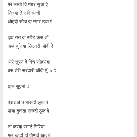
मेरे लायी वि प्यार सुचा ऐ
जिस्मा ते नहीं रुक्दी
ओहदी सोच दा म्यार उचा ऐ
इक रात दा स्टैंड कस तों
एह्हे दुनिया खिलारी औंदी ऐ
[मेरे सुपने दे विच सोहणेया
बस तेरी सरदारी औंदी ऐ] x २
(इल सुएनो..)
ब्रांडअं च बारूदी लुक वे
पाया कुरता खरुदी ठुक वे
ना करदा स्मार्ट गिरिया
गल खाद्वी ही पौण्डी खुट वे