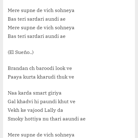
Mere supne de vich sohneya
Bas teri sardari aundi ae
Mere supne de vich sohneya
Bas teri sardari aundi ae
(El Sueño..)
Brandan ch baroodi look ve
Paaya kurta kharudi thuk ve
Naa karda smart giriya
Gal khadvi hi paundi khut ve
Vekh ke vajood Lally da
Smoky hottiya nu thari aaundi ae
Mere supne de vich sohneya