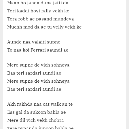
Maan ho janda duna jatti da
Teri kaddi hoyi rally vekh ke
Tera robb ae pasand mundeya
Muchh mod da ae tu velly vekh ke
Aunde naa valaiti supne
Te naa koi Ferrari aaundi ae
Mere supne de vich sohneya
Bas teri sardari aundi ae
Mere supne de vich sohneya
Bas teri sardari aundi ae
Akh rakhda naa cat walk an te
Ess gal da sukoon bahla ae
Mere dil vich vekh chobra
Tere pyaar da junoon bahla ae