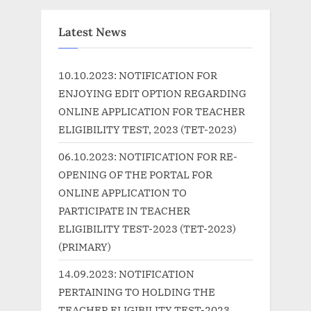
t
o
P
u
Latest News
o
s
s
P
10.10.2023: NOTIFICATION FOR
t
o
ENJOYING EDIT OPTION REGARDING
:
s
ONLINE APPLICATION FOR TEACHER
t
ELIGIBILITY TEST, 2023 (TET-2023)
:
06.10.2023: NOTIFICATION FOR RE-
OPENING OF THE PORTAL FOR
ONLINE APPLICATION TO
PARTICIPATE IN TEACHER
ELIGIBILITY TEST-2023 (TET-2023)
(PRIMARY)
14.09.2023: NOTIFICATION
PERTAINING TO HOLDING THE
TEACHER ELIGIBILITY TEST-2023