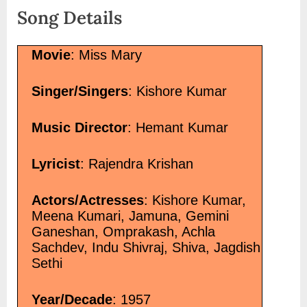
Song Details
Choudhary Lyrics in H
</p>
Movie
: Miss Mary
Singer/Singers
: Kishore Kumar
Music Director
: Hemant Kumar
Lyricist
: Rajendra Krishan
Actors/Actresses
: Kishore Kumar,
Meena Kumari, Jamuna, Gemini
Ganeshan, Omprakash, Achla
Sachdev, Indu Shivraj, Shiva, Jagdish
Sethi
Year/Decade
: 1957