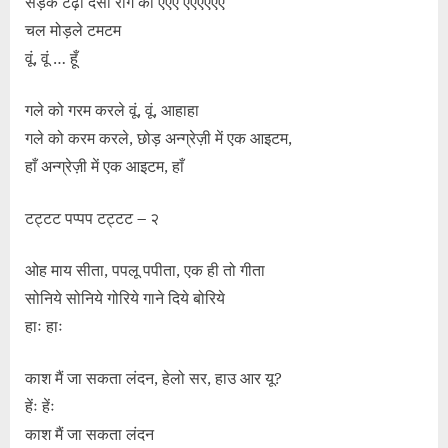
सड़क टेढ़ी देसी राग की एएए एएएएएए
चल मोड़ले टमटम
वूं, वूं … हूँ
गले को गरम करले वूं, वूं, आहाहा
गले को करम करले, छोड़ अन्ग्रेज़ी में एक आइटम,
हाँ अन्ग्रेज़ी में एक आइटम, हाँ
टट्टट पप्पप टट्टट – २
ओह माय सीता, पपलू पपीता, एक ही तो गीता
सोनिये सोनिये गोरिये गाने दिये बोरिये
हाः हाः
काश मैं जा सकता लंदन, हेलो सर, हाउ आर यू?
हेंः हेंः
काश मैं जा सकता लंदन