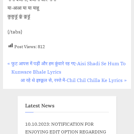
या-आआ या या याहू
कुकुड़ूं कूं कूड़ूं
{/tabs}
Post Views:
812
Post
P
फुट आपस में पड़ी और हम कुंवारे रह गए-Aisi Shadi Se Hum To
r
Kunware Bhale Lyrics
navigation
e
N
आ रहे थे इश्कूल से, रस्ते में-Chil Chil Chilla Ke Lyrics
v
e
i
x
o
t
Latest News
u
P
s
o
10.10.2023: NOTIFICATION FOR
P
s
ENJOYING EDIT OPTION REGARDING