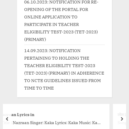
06.10.2023: NOTIFICATION FOR RE-
OPENING OF THE PORTAL FOR
ONLINE APPLICATION TO
PARTICIPATE IN TEACHER
ELIGIBILITY TEST-2023 (TET-2023)
(PRIMARY)
14.09.2023: NOTIFICATION
PERTAINING TO HOLDING THE
TEACHER ELIGIBILITY TEST-2023
(TET-2023) (PRIMARY) IN ADHERENCE
TO NCTE GUIDELINES ISSUED FROM
TIME TO TIME
लोल Lol Lyrics in Hindi – Ginny We
prev
nex
yrics: Kaka Music: Kaka
Song Title : Lol Movie: Ginny Weds S