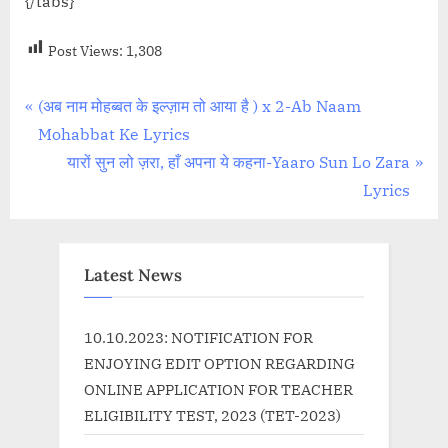
{/tabs}
Post Views:
1,308
Post
P
(अब नाम मोहब्बत के इल्ज़ाम तो आया है ) x 2-Ab Naam
r
Mohabbat Ke Lyrics
navigation
e
N
यारों सुन लो ज़रा, हाँ अपना ये कहना-Yaaro Sun Lo Zara
v
e
Lyrics
i
x
o
t
u
P
Latest News
s
o
P
s
10.10.2023: NOTIFICATION FOR
o
t
ENJOYING EDIT OPTION REGARDING
s
:
ONLINE APPLICATION FOR TEACHER
t
ELIGIBILITY TEST, 2023 (TET-2023)
: