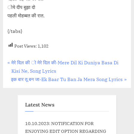
ोये दीप बुझा दो
पहली मोहब्बत की रात.
{/tabs}
Post Views:
1,102
Post
P
मेरे दिल की ो मेरे दिल की-Mere Dil Ki Duniya Basa Di
r
Kisi Ne, Song Lyrics
navigation
N
e
इक बार तू बन जा-Ek Baar Tu Ban Ja Mera Song Lyrics
e
v
x
i
t
o
Latest News
P
u
o
s
10.10.2023: NOTIFICATION FOR
s
P
ENJOYING EDIT OPTION REGARDING