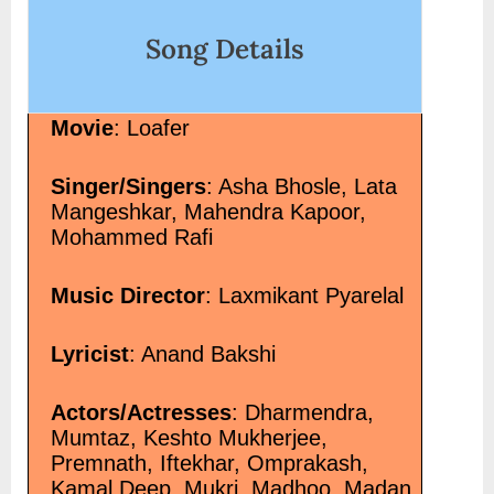
»</a></p>
Song Details
Movie
: Loafer
Singer/Singers
: Asha Bhosle, Lata
Mangeshkar, Mahendra Kapoor,
Mohammed Rafi
Music Director
: Laxmikant Pyarelal
Lyricist
: Anand Bakshi
Actors/Actresses
: Dharmendra,
Mumtaz, Keshto Mukherjee,
Premnath, Iftekhar, Omprakash,
Kamal Deep, Mukri, Madhoo, Madan