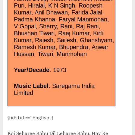
Puri, Hiralal, K N Singh, Roopesh
Kumar, Anil Dhawan, Farida Jalal,
Padma Khanna, Faryal Manmohan,
V Gopal, Sherry, Rani, Raj Rani,
Bhushan Tiwari, Raaj Kumar, Kirti
Kumar, Rajesh, Sailesh, Ghanshyam,
Ramesh Kumar, Bhupendra, Anwar
Hussan, Tiwari, Manmohan
Year/Decade
: 1973
Music Label
: Saregama India
Limited
{tab title=”English”}
Koi Seharee Babu Dil Leharee Babu, Hay Re