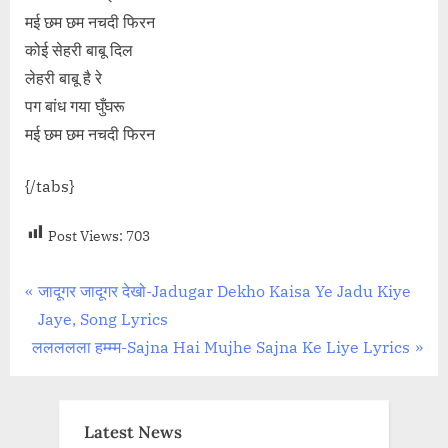
मई छम छम नचदी फिरन
कोई सेहरी बाबू दिल
लेहरी बाबू है रे
पग बांध गया घुँघरू
मई छम छम नचदी फिरन
{/tabs}
Post Views:
703
Post
P
जादूगर जादूगर देखो-Jadugar Dekho Kaisa Ye Jadu Kiye
r
Jaye, Song Lyrics
navigation
N
e
ललललला हम्म्म-Sajna Hai Mujhe Sajna Ke Liye Lyrics
e
v
x
i
t
o
Latest News