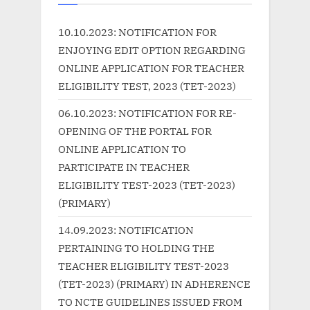
P
u
o
s
10.10.2023: NOTIFICATION FOR
s
P
ENJOYING EDIT OPTION REGARDING
t
o
ONLINE APPLICATION FOR TEACHER
:
s
ELIGIBILITY TEST, 2023 (TET-2023)
t
06.10.2023: NOTIFICATION FOR RE-
:
OPENING OF THE PORTAL FOR
ONLINE APPLICATION TO
PARTICIPATE IN TEACHER
ELIGIBILITY TEST-2023 (TET-2023)
(PRIMARY)
14.09.2023: NOTIFICATION
PERTAINING TO HOLDING THE
TEACHER ELIGIBILITY TEST-2023
(TET-2023) (PRIMARY) IN ADHERENCE
TO NCTE GUIDELINES ISSUED FROM