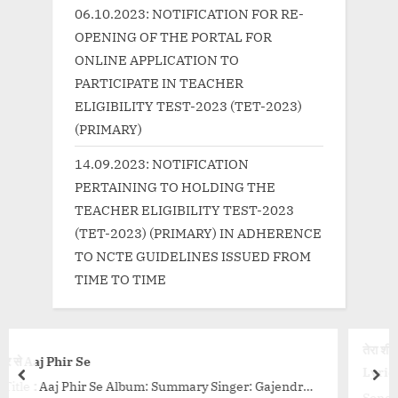
:
06.10.2023: NOTIFICATION FOR RE-
OPENING OF THE PORTAL FOR
ONLINE APPLICATION TO
PARTICIPATE IN TEACHER
ELIGIBILITY TEST-2023 (TET-2023)
(PRIMARY)
14.09.2023: NOTIFICATION
PERTAINING TO HOLDING THE
TEACHER ELIGIBILITY TEST-2023
(TET-2023) (PRIMARY) IN ADHERENCE
TO NCTE GUIDELINES ISSUED FROM
TIME TO TIME
तेरा शीशे का सामान-Tere Sheeshe Ka S
Lyrics
prev
nex
mmary Singer: Gajendra
Song Details Movie: Chacha Bhatija S