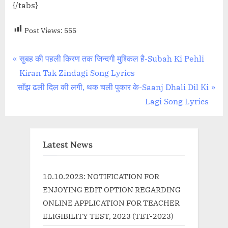
{/tabs}
Post Views:
555
Post
P
सुबह की पहली किरण तक जिन्दगी मुश्किल है-Subah Ki Pehli
r
Kiran Tak Zindagi Song Lyrics
navigation
N
e
साँझ ढली दिल की लगी, थक चली पुकार के-Saanj Dhali Dil Ki
e
v
Lagi Song Lyrics
x
i
t
o
P
u
Latest News
o
s
s
P
10.10.2023: NOTIFICATION FOR
t
o
ENJOYING EDIT OPTION REGARDING
:
s
ONLINE APPLICATION FOR TEACHER
t
ELIGIBILITY TEST, 2023 (TET-2023)