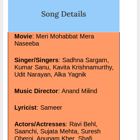
तू मुस्कुराये Tu Muskuraye Lyrics in”</span>
shukla/" class
Song Details
class="screen-re
Badra Hindi Lyr
»</a></p>
Movie
: Meri Mohabbat Mera
Naseeba
Singer/Singers
: Sadhna Sargam,
Kumar Sanu, Kavita Krishnamurthy,
Udit Narayan, Alka Yagnik
Music Director
: Anand Milind
Lyricist
: Sameer
Actors/Actresses
: Ravi Behl,
Saanchi, Sujata Mehta, Suresh
Oberoi, Anupam Kher, Shafi