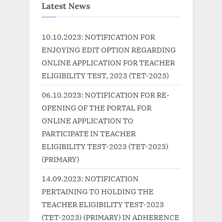
i
t
Latest News
o
P
u
o
10.10.2023: NOTIFICATION FOR
s
s
ENJOYING EDIT OPTION REGARDING
P
t
ONLINE APPLICATION FOR TEACHER
o
:
ELIGIBILITY TEST, 2023 (TET-2023)
s
06.10.2023: NOTIFICATION FOR RE-
t
OPENING OF THE PORTAL FOR
:
ONLINE APPLICATION TO
PARTICIPATE IN TEACHER
ELIGIBILITY TEST-2023 (TET-2023)
(PRIMARY)
14.09.2023: NOTIFICATION
PERTAINING TO HOLDING THE
TEACHER ELIGIBILITY TEST-2023
(TET-2023) (PRIMARY) IN ADHERENCE