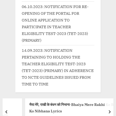
:
06.10.2023: NOTIFICATION FOR RE-
OPENING OF THE PORTAL FOR
ONLINE APPLICATION TO
PARTICIPATE IN TEACHER
ELIGIBILITY TEST-2023 (TET-2023)
(PRIMARY)
14.09.2023: NOTIFICATION
PERTAINING TO HOLDING THE
TEACHER ELIGIBILITY TEST-2023
(TET-2023) (PRIMARY) IN ADHERENCE
TO NCTE GUIDELINES ISSUED FROM
TIME TO TIME
भैया मेरे, राखी के बंधन को निभाना-Bhaiya Mere Rakhi Ke Bandhan
Ko Nibhana Lyrics
prev
nex