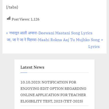
{/tabs}
Post Views:
1,126
Post
P
नभातून आली अप्सरा-Deewani Mastani Song Lyrics
N
r
जा, जा रे जा रे पिहरवा-Maahi Rokna Aaj Tu Mujhko Song
navigation
e
e
Lyrics
x
v
t
i
P
o
Latest News
o
u
s
s
10.10.2023: NOTIFICATION FOR
t
P
ENJOYING EDIT OPTION REGARDING
:
o
ONLINE APPLICATION FOR TEACHER
s
ELIGIBILITY TEST, 2023 (TET-2023)
t