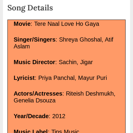
Song Details
Movie
: Tere Naal Love Ho Gaya
Singer/Singers
: Shreya Ghoshal, Atif
Aslam
Music Director
: Sachin, Jigar
Lyricist
: Priya Panchal, Mayur Puri
Actors/Actresses
: Riteish Deshmukh,
Genelia Dsouza
Year/Decade
: 2012
Music Label
: Tips Music