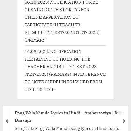
06.10.2023: NOTIFICATION FOR RE-
:
OPENING OF THE PORTAL FOR
ONLINE APPLICATION TO
PARTICIPATE IN TEACHER
ELIGIBILITY TEST-2023 (TET-2023)
(PRIMARY)
14.09.2023: NOTIFICATION
PERTAINING TO HOLDING THE
TEACHER ELIGIBILITY TEST-2023
(TET-2023) (PRIMARY) IN ADHERENCE
TO NCTE GUIDELINES ISSUED FROM
TIME TO TIME
Pagg Wala Munda Lyrics in Hindi – Ambarsariya | Diljit
Dosanjh
prev
nex
Song Title Pagg Wala Munda song lyrics in Hindi form