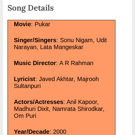
Song Details
it Singh”</span> »</a>
Movie
: Pukar
Singer/Singers
: Sonu Nigam, Udit
Narayan, Lata Mangeskar
Music Director
: A R Rahman
Lyricist
: Javed Akhtar, Majrooh
Sultanpuri
Actors/Actresses
: Anil Kapoor,
Madhuri Dixit, Namrata Shirodkar,
Om Puri
Year/Decade
: 2000