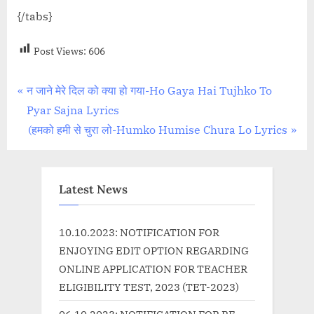
{/tabs}
Post Views:
606
Post
P
न जाने मेरे दिल को क्या हो गया-Ho Gaya Hai Tujhko To
r
Pyar Sajna Lyrics
navigation
e
N
(हमको हमी से चुरा लो-Humko Humise Chura Lo Lyrics
v
e
i
x
o
t
Latest News
u
P
s
o
10.10.2023: NOTIFICATION FOR
P
s
ENJOYING EDIT OPTION REGARDING
o
t
ONLINE APPLICATION FOR TEACHER
s
:
ELIGIBILITY TEST, 2023 (TET-2023)
t