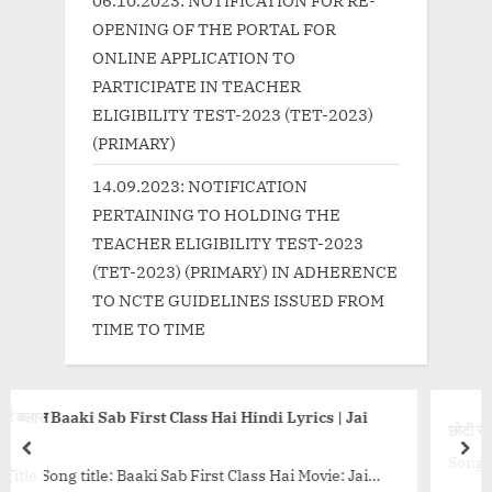
06.10.2023: NOTIFICATION FOR RE-
:
OPENING OF THE PORTAL FOR
ONLINE APPLICATION TO
PARTICIPATE IN TEACHER
ELIGIBILITY TEST-2023 (TET-2023)
(PRIMARY)
14.09.2023: NOTIFICATION
PERTAINING TO HOLDING THE
TEACHER ELIGIBILITY TEST-2023
(TET-2023) (PRIMARY) IN ADHERENCE
TO NCTE GUIDELINES ISSUED FROM
TIME TO TIME
Hai Hindi Lyrics | Jai
छोटी सी उमर Chhoti Si Umar Title song
prev
nex
Song Title : Chhoti Si Umar Serial: B
t Class Hai Movie: Jai
Umar Ke Pakke Rishte Starring: Avik