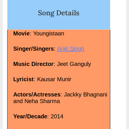
Lyrics”</span> »</a></p>
Song Details
Movie
: Youngistaan
Singer/Singers
:
Arijit Singh
Music Director
: Jeet Ganguly
Lyricist
: Kausar Munir
Actors/Actresses
: Jackky Bhagnani
and Neha Sharma
Year/Decade
: 2014