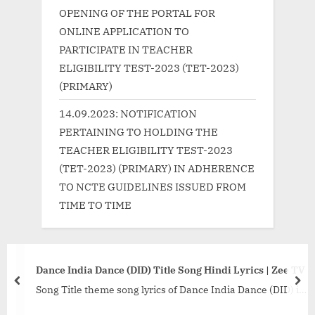
t
OPENING OF THE PORTAL FOR
:
ONLINE APPLICATION TO
PARTICIPATE IN TEACHER
ELIGIBILITY TEST-2023 (TET-2023)
(PRIMARY)
14.09.2023: NOTIFICATION
PERTAINING TO HOLDING THE
TEACHER ELIGIBILITY TEST-2023
(TET-2023) (PRIMARY) IN ADHERENCE
TO NCTE GUIDELINES ISSUED FROM
TIME TO TIME
Dance India Dance (DID) Title Song Hindi Lyrics | Zee TV
prev
nex
Song Title theme song lyrics of Dance India Dance (DID) in
Hindi. DID is one of the famous dance reality show...<p