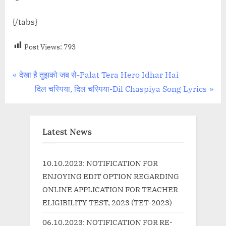
{/tabs}
Post Views:
793
Post
P
देखा है तुझको जब से-Palat Tera Hero Idhar Hai
r
N
दिल चस्पिया, दिल चस्पिया-Dil Chaspiya Song Lyrics
navigation
e
e
v
x
i
t
Latest News
o
P
u
o
10.10.2023: NOTIFICATION FOR
s
s
ENJOYING EDIT OPTION REGARDING
P
t
ONLINE APPLICATION FOR TEACHER
o
:
ELIGIBILITY TEST, 2023 (TET-2023)
s
06.10.2023: NOTIFICATION FOR RE-