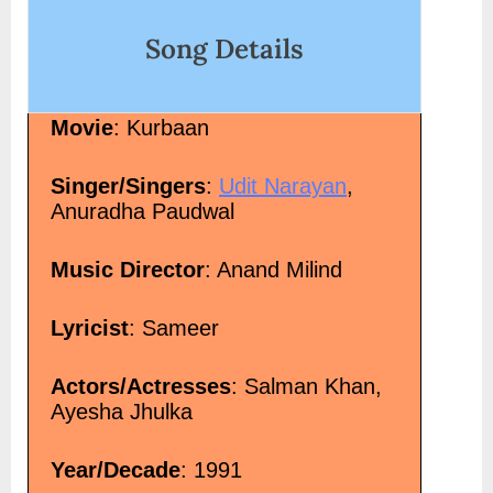
 Angry Mix Hindi
Song Details
Movie
: Kurbaan
Singer/Singers
:
Udit Narayan
,
Anuradha Paudwal
Music Director
: Anand Milind
Lyricist
: Sameer
Actors/Actresses
: Salman Khan,
Ayesha Jhulka
Year/Decade
: 1991