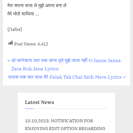
मेरा सपना सजा ले मुझे अपना बना ले
मेरे भोले साथिया …
{/tabs}
Post Views:
4,412
Post
P
ओ जानेजाना जरा रुक जाना तूने मुझे जाना नहीं-O Jaane Jaana
r
Zara Ruk Jana Lyrics
navigation
N
e
फलक तक चल साथ मेरे-Falak Tak Chal Sath Mere Lyrics
e
v
x
i
t
o
Latest News
P
u
o
s
10.10.2023: NOTIFICATION FOR
s
P
ENJOYING EDIT OPTION REGARDING