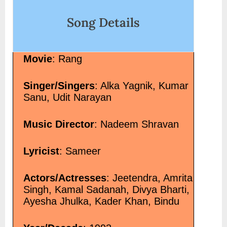
Teri Chain Se Sone Wale, Song Lyric
Song Details
Movie
: Rang
Singer/Singers
: Alka Yagnik, Kumar
Sanu, Udit Narayan
Music Director
: Nadeem Shravan
Lyricist
: Sameer
Actors/Actresses
: Jeetendra, Amrita
Singh, Kamal Sadanah, Divya Bharti,
Ayesha Jhulka, Kader Khan, Bindu