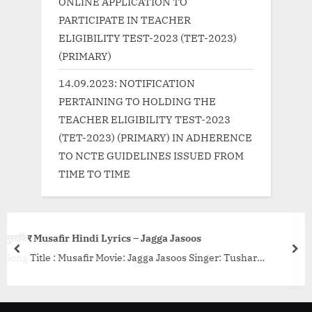
ONLINE APPLICATION TO
PARTICIPATE IN TEACHER
ELIGIBILITY TEST-2023 (TET-2023)
(PRIMARY)
14.09.2023: NOTIFICATION
PERTAINING TO HOLDING THE
TEACHER ELIGIBILITY TEST-2023
(TET-2023) (PRIMARY) IN ADHERENCE
TO NCTE GUIDELINES ISSUED FROM
TIME TO TIME
आज जाने की ज़िद ना करो-Aaj Jaane Ki Zi
a Jasoos
Song Lyrics
prev
nex
asoos Singer: Tushar
Song Details Movie/Album: ASHA 
 Music: Pritam Music
Singer/Singers: Asha Bhosle Music Di
.<p class="more-link-
Lyricist: Fayyaz Hashmi Year/Decade: