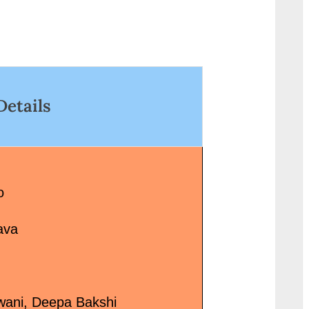
wrap"><a
f="http://progressivelearnin
href="http://progressivelea
in/uncategorized/%e0%a4%b
g.in/uncategorized/%e0%
e0%a4%9c%e0%a4%a6%e
5%e0%a4%b2%e0%a5%8
a5%87-sajde-bichhawan-
0%a4%b2%e0%a4%be-
hindi/" class="more-
%e0%a4%b8%e0%a5%8b
Details
nk">Read More<span
%a4%b9%e0%a4%a3%e0
ss="screen-reader-text">
%be-
दे Sajde Bichhawan
%e0%a4%a8%e0%a4%87
</span> »</a></p>
kalla-sohna-nai-neha-
kakkarhindi/" class="more
o
link">Read More<span
class="screen-reader-text
ava
“कल्ला सोहणा नइ Kalla Sohna 
Neha Kakkar”</span> »</a
</p>
wani, Deepa Bakshi