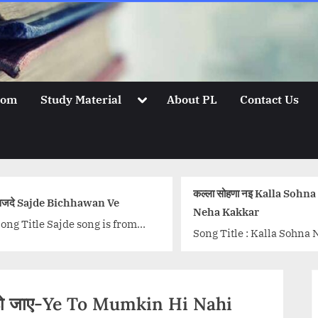
Toggle
oom
Study Material
About PL
Contact Us
sub-
menu
कल्ला सोहणा नइ Kalla Sohna N
दे Sajde Bichhawan Ve
Neha Kakkar
g Title Sajde song is from
Song Title : Kalla Sohna Na
ie Kill Dill (2014). The
Singer: Neha Kakkar Lyrics
g is sung by Arijit Singh,
Babbu Music: Rajat Nagpal
ira Joshi and Gulzar. Lyrics
Music Label: Desi Music Fa
ned by Gulzar and...<p
्यार हो जाए-Ye To Mumkin Hi Nahi
{tab...<p class="more-link-
ass="more-link-wrap"><a