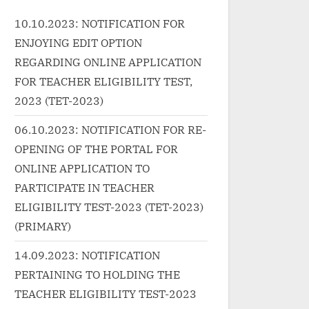
href="http://progressivelearnin
href="http:
10.10.2023: NOTIFICATION FOR
rnin
g.in/uncategorized/%e0%a4%9
g.in/unca
ENJOYING EDIT OPTION
a4%9
a%e0%a4%be%e0%a4%81%e
e%e0%a5
d%e
0%a4%a6-
REGARDING ONLINE APPLICATION
0%a5%87
%e0%a4%ae%e0%a5%87%e0
FOR TEACHER ELIGIBILITY TEST,
%e0%a4%
%e0
%a4%b0%e0%a4%be-
2023 (TET-2023)
%a4%a8%
%a4
%e0%a4%a6%e0%a4%bf%e0
%e0%a4%
06.10.2023: NOTIFICATION FOR RE-
%a4%b2-chand-mera-dil-
mere-bina-
OPENING OF THE PORTAL FOR
-
lyrics-in-hindi/" class="more-
link">Rea
ONLINE APPLICATION TO
link">Read More<span
class="scr
-
class="screen-reader-text">
PARTICIPATE IN TEACHER
“मेरे बिना त
“चाँद मेरा दिल Chand Mera Dil
ELIGIBILITY TEST-2023 (TET-2023)
»</a></p>
">
Lyrics in”</span> »</a></p>
(PRIMARY)
Nai –
14.09.2023: NOTIFICATION
>
PERTAINING TO HOLDING THE
TEACHER ELIGIBILITY TEST-2023