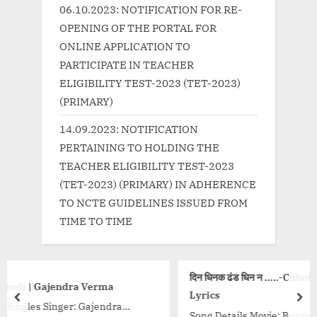
:
06.10.2023: NOTIFICATION FOR RE-
OPENING OF THE PORTAL FOR
ONLINE APPLICATION TO
PARTICIPATE IN TEACHER
ELIGIBILITY TEST-2023 (TET-2023)
(PRIMARY)
14.09.2023: NOTIFICATION
PERTAINING TO HOLDING THE
TEACHER ELIGIBILITY TEST-2023
(TET-2023) (PRIMARY) IN ADHERENCE
TO NCTE GUIDELINES ISSUED FROM
TIME TO TIME
दिन धिनक ढंड धिन न …..-Chhote Chhote Sheharo Se
erma
Lyrics
prev
nex
jendra
Song Details Movie: Bunty Aur Babli Singer/Sing