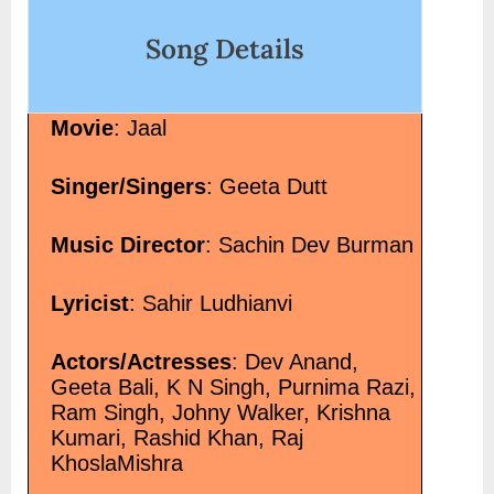
class="screen-reader-text"> “लबों का कारोबार Labon
Karobaar”</span> »</a></p>
Song Details
Movie
: Jaal
Singer/Singers
: Geeta Dutt
Music Director
: Sachin Dev Burman
Lyricist
: Sahir Ludhianvi
Actors/Actresses
: Dev Anand,
Geeta Bali, K N Singh, Purnima Razi,
Ram Singh, Johny Walker, Krishna
Kumari, Rashid Khan, Raj
KhoslaMishra