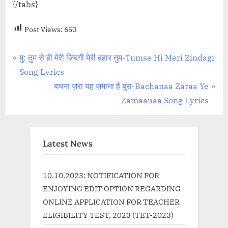
{/tabs}
Post Views:
650
Post
P
मु: तुम से ही मेरी ज़िंदगी मेरी बहार तुम-Tumse Hi Meri Zindagi
r
Song Lyrics
navigation
e
N
बचना ज़रा यह ज़माना है बुरा-Bachanaa Zaraa Ye
v
e
Zamaanaa Song Lyrics
i
x
o
t
u
P
Latest News
s
o
P
s
10.10.2023: NOTIFICATION FOR
o
t
ENJOYING EDIT OPTION REGARDING
s
:
ONLINE APPLICATION FOR TEACHER
t
ELIGIBILITY TEST, 2023 (TET-2023)