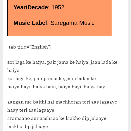
Year/Decade
: 1952
Music Label
: Saregama Music
{tab title=”English”}
zor laga ke haiya, pair jama ke haiya, jaan lada ke
haiya
zor laga ke, pair jamaa ke, jaan ladaa ke
haiya hayi, haiya hayi, haiya hayi, haiya hayi
aangan me baithi hai machheran teri aas lagaaye
haay teri aas lagaaye
aramaano aur aashaao ke laakho dip jalaaye
laakho dip jalaaye