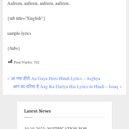
Aafreen, aafreen, aafreen, aafreen..
{tab title=”English”}
sample-lyrics
{/tabs}
Post Views:
741
P
Post
आ गया हीरो Aa Gaya Hero Hindi Lyrics – Arghya
r
N
आग का दरिया है Aag Ka Dariya Hai Lyrics in Hindi – Issaq
navigation
e
e
v
x
i
t
Latest News
o
P
u
o
10.10.2023: NOTIFICATION FOR