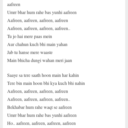
aafreen
Umrr bhar hum rahe bas yunhi aafreen
Aafreen, aafreen, aafreen, aafreen
Aafreen, aafreen, aafreen, aafreen..
Tu jo hai mere paas mein
Aur chahun kuch bhi main yahan
Jab tu hanse mere waaste
Main bhicha dungi wahan meri jaan
Saaye sa tere saath hoon main har kahin
Tere bin main hoon bhi kya kuch bhi nahin
Aafreen, aafreen, aafreen, aafreen
Aafreen, aafreen, aafreen, aafreen..
Bekhabar hum rahe waqt se aafreen
Umrr bhar hum rahe bas yunhi aafreen
Ho.. aafreen, aafreen, aafreen, aafreen