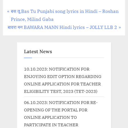
Post
P
बस तू Bas Tu Punjabi song lyrics in Hindi – Roshan
r
Prince, Milind Gaba
navigation
N
e
बावरा मन BAWARA MANN Hindi lyrics – JOLLY LLB 2
e
v
x
i
t
o
Latest News
P
u
o
s
10.10.2023: NOTIFICATION FOR
s
P
ENJOYING EDIT OPTION REGARDING
t
o
ONLINE APPLICATION FOR TEACHER
:
s
ELIGIBILITY TEST, 2023 (TET-2023)
t
06.10.2023: NOTIFICATION FOR RE-
:
OPENING OF THE PORTAL FOR
ONLINE APPLICATION TO
PARTICIPATE IN TEACHER