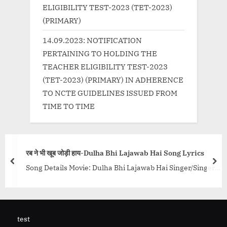
ELIGIBILITY TEST-2023 (TET-2023)
(PRIMARY)
14.09.2023: NOTIFICATION
PERTAINING TO HOLDING THE
TEACHER ELIGIBILITY TEST-2023
(TET-2023) (PRIMARY) IN ADHERENCE
TO NCTE GUIDELINES ISSUED FROM
TIME TO TIME
 जोड़ी हाय-Dulha Bhi Lajawab Hai Song Lyrics
अच्चुतम केशवं
prev
nex
 Movie: Dulha Bhi Lajawab Hai Singer/Singers:
Song Title Song
 Alka Yagnik, Kavita Krishnamurthy Music
Nar Mein Hai 
u Malik Lyricist: Nitin...<p class="more-link-
wrap"><a
href="http:/
/progressivelearning.in/uncategorized/dulha-
4%85%e0%a
test