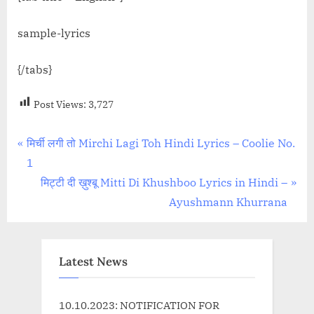
sample-lyrics
{/tabs}
Post Views:
3,727
Post
P
मिर्ची लगी तो Mirchi Lagi Toh Hindi Lyrics – Coolie No.
r
1
navigation
e
N
मिट्टी दी ख़ुश्बू Mitti Di Khushboo Lyrics in Hindi –
v
e
Ayushmann Khurrana
i
x
o
t
u
P
Latest News
s
o
P
s
10.10.2023: NOTIFICATION FOR