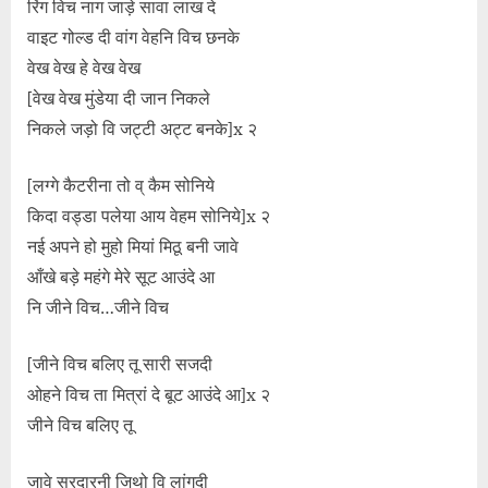
रिंग विच नाग जाड़े सावा लाख दे
वाइट गोल्ड दी वांग वेहनि विच छनके
वेख वेख हे वेख वेख
[वेख वेख मुंडेया दी जान निकले
निकले जड़ो वि जट्टी अट्ट बनके]x २
[लग्गे कैटरीना तो व् कैम सोनिये
किदा वड्डा पलेया आय वेहम सोनिये]x २
नई अपने हो मुहो मियां मिठू बनी जावे
आँखे बड़े महंगे मेरे सूट आउंदे आ
नि जीने विच…जीने विच
[जीने विच बलिए तू सारी सजदी
ओहने विच ता मित्रां दे बूट आउंदे आ]x २
जीने विच बलिए तू
जावे सरदारनी जिथो वि लांगदी