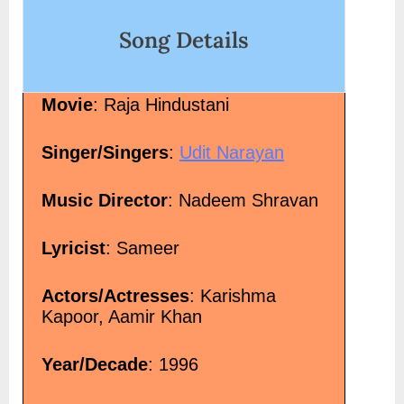
Dil”</span> »</a></p>
Song Details
Movie
: Raja Hindustani
Singer/Singers
:
Udit Narayan
Music Director
: Nadeem Shravan
Lyricist
: Sameer
Actors/Actresses
: Karishma
Kapoor, Aamir Khan
Year/Decade
: 1996