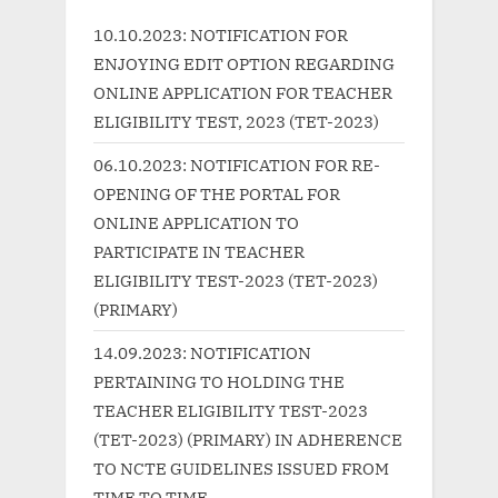
P
s
10.10.2023: NOTIFICATION FOR
o
t
ENJOYING EDIT OPTION REGARDING
s
:
ONLINE APPLICATION FOR TEACHER
t
ELIGIBILITY TEST, 2023 (TET-2023)
:
06.10.2023: NOTIFICATION FOR RE-
OPENING OF THE PORTAL FOR
ONLINE APPLICATION TO
PARTICIPATE IN TEACHER
ELIGIBILITY TEST-2023 (TET-2023)
(PRIMARY)
14.09.2023: NOTIFICATION
PERTAINING TO HOLDING THE
TEACHER ELIGIBILITY TEST-2023
(TET-2023) (PRIMARY) IN ADHERENCE
TO NCTE GUIDELINES ISSUED FROM
TIME TO TIME