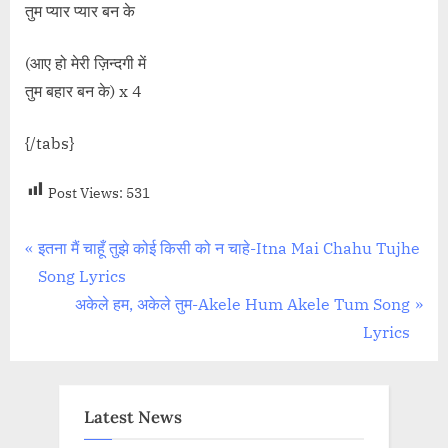
तुम प्यार प्यार बन के
(आए हो मेरी ज़िन्दगी में
तुम बहार बन के) x 4
{/tabs}
Post Views:
531
Post
P
इतना मैं चाहूँ तुझे कोई किसी को न चाहे-Itna Mai Chahu Tujhe
r
Song Lyrics
navigation
e
N
अकेले हम, अकेले तुम-Akele Hum Akele Tum Song
v
e
Lyrics
i
x
o
t
u
P
Latest News
s
o