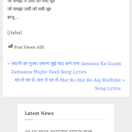
जो समझा ये उसी की मची धूम
जो समझा उसी को मची धूम
बाजू …
{/tabs}
Post Views:
635
Post
P
जवानी का गुजरा जमाना मुझे याद आने लगा-Jawaani Ka Guzra
r
Zamaana Mujhe Yaad Song Lyrics
navigation
e
N
मत रो मत रो, मात रो मत रो-Mat Ro Mat Ro Aaj Radhike
v
e
Song Lyrics
i
x
o
t
u
P
Latest News
s
o
P
s
10.10.2023: NOTIFICATION FOR