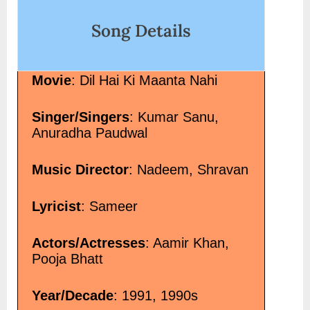
ore-link">Read More<span
in”</span> »</a></p
-text"> “उह.. आह-क्या कहूँ जानेमन Kya
Song Details
ong Lyrics”</span> »</a></p>
Movie
: Dil Hai Ki Maanta Nahi
Singer/Singers
: Kumar Sanu,
Anuradha Paudwal
Music Director
: Nadeem, Shravan
Lyricist
: Sameer
Actors/Actresses
: Aamir Khan,
Pooja Bhatt
Year/Decade
: 1991, 1990s