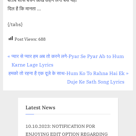
दिल है कि मानता …
{/tabs}
Post Views:
688
Post
P
प्यार से प्यार हम अब तो करने लगे-Pyar Se Pyar Ab to Hum
r
Karne Lage Lyrics
navigation
N
e
हमको तो रहना है एक दूजे के साथ-Hum Ko To Rahna Hai Ek
e
v
Duje Ke Sath Song Lyrics
x
i
t
o
P
u
Latest News
o
s
s
P
10.10.2023: NOTIFICATION FOR
t
o
ENJOYING EDIT OPTION REGARDING