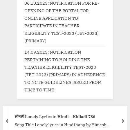
06.10.2023: NOTIFICATION FOR RE-
t
OPENING OF THE PORTAL FOR
:
ONLINE APPLICATION TO
PARTICIPATE IN TEACHER
ELIGIBILITY TEST-2023 (TET-2023)
(PRIMARY)
14.09.2023: NOTIFICATION
PERTAINING TO HOLDING THE
TEACHER ELIGIBILITY TEST-2023
(TET-2023) (PRIMARY) IN ADHERENCE
TO NCTE GUIDELINES ISSUED FROM
TIME TO TIME
लोनली Lonely Lyrics in Hindi – Khiladi 786
prev
nex
Song Title Lonely lyrics in Hindi sung by Himesh