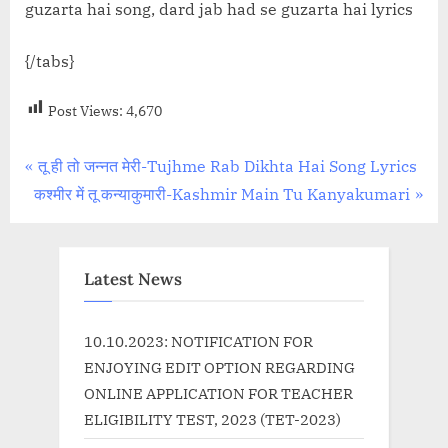
guzarta hai song, dard jab had se guzarta hai lyrics
{/tabs}
Post Views:
4,670
Post
P
तू ही तो जन्नत मेरी-Tujhme Rab Dikhta Hai Song Lyrics
N
r
कश्मीर में तू कन्याकुमारी-Kashmir Main Tu Kanyakumari
navigation
e
e
x
v
t
i
Latest News
P
o
o
u
10.10.2023: NOTIFICATION FOR
s
s
ENJOYING EDIT OPTION REGARDING
t
P
ONLINE APPLICATION FOR TEACHER
:
o
ELIGIBILITY TEST, 2023 (TET-2023)
s