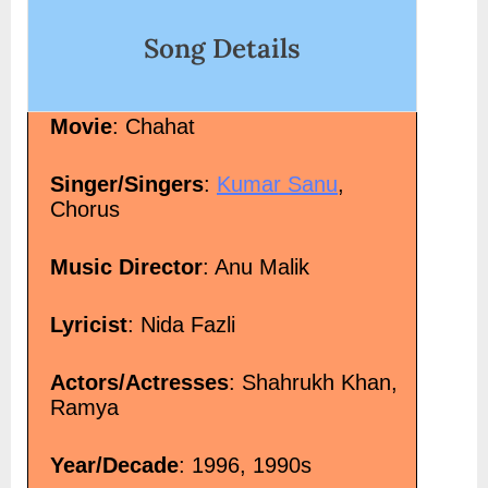
Song Details
Movie
: Chahat
Singer/Singers
:
Kumar Sanu
,
Chorus
Music Director
: Anu Malik
Lyricist
: Nida Fazli
Actors/Actresses
: Shahrukh Khan,
Ramya
Year/Decade
: 1996, 1990s