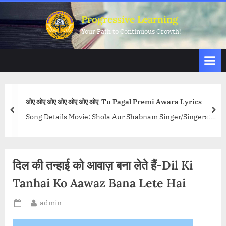
Skip
Progressive Learning
to
Your Path to Continuous Growth!
content
ओए ओए ओए ओए ओए ओए ओए-Tu Pagal Premi Awara Lyrics
prev
nex
Song Details Movie: Shola Aur Shabnam Singer/Singers:
Kavita Krishnamurthy, Shabbir Kumar Music Director:
Bappi Lahiri Lyricist: Anjaan Actors/Actresses: Govinda
and...<p class="more-link-wrap"><a
दिल की तन्हाई को आवाज़ बना लेते हैं-Dil Ki
href="http://progressivelearning.in/uncategorized/tu-
pagal-premi-awara-lyrics/" class="more-link">Read
Tanhai Ko Aawaz Bana Lete Hai
More<span class="screen-reader-text"> “ओए ओए ओए ओए ओए
By
admin
ओए ओए-Tu Pagal Premi Awara Lyrics”</span> »</a></p>
Posted
on