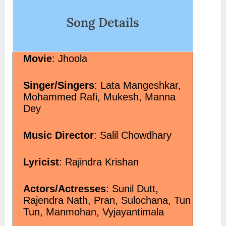
zindagi-lyrics-in-hindi-guzaarish/" class="more-
Song Details
link">Read More<span class="screen-reader-text"> “सौ
ग्राम ज़िन्दगी Sau Gram Zindagi Lyrics in Hindi –
Guzaarish”</span> »</a></p>
Movie
: Jhoola
Singer/Singers
: Lata Mangeshkar,
Mohammed Rafi, Mukesh, Manna
Dey
Music Director
: Salil Chowdhary
Lyricist
: Rajindra Krishan
Actors/Actresses
: Sunil Dutt,
Rajendra Nath, Pran, Sulochana, Tun
Tun, Manmohan, Vyjayantimala