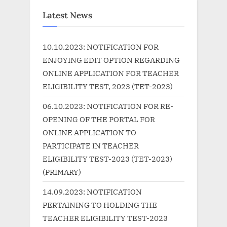
o
t
u
P
Latest News
s
o
P
s
10.10.2023: NOTIFICATION FOR
o
t
ENJOYING EDIT OPTION REGARDING
s
:
ONLINE APPLICATION FOR TEACHER
t
ELIGIBILITY TEST, 2023 (TET-2023)
:
06.10.2023: NOTIFICATION FOR RE-
OPENING OF THE PORTAL FOR
ONLINE APPLICATION TO
PARTICIPATE IN TEACHER
ELIGIBILITY TEST-2023 (TET-2023)
(PRIMARY)
14.09.2023: NOTIFICATION
PERTAINING TO HOLDING THE
TEACHER ELIGIBILITY TEST-2023