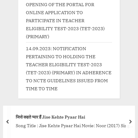
OPENING OF THE PORTAL FOR
ONLINE APPLICATION TO
PARTICIPATE IN TEACHER
ELIGIBILITY TEST-2023 (TET-2023)
(PRIMARY)
14.09.2023: NOTIFICATION
PERTAINING TO HOLDING THE
TEACHER ELIGIBILITY TEST-2023
(TET-2023) (PRIMARY) IN ADHERENCE
TO NCTE GUIDELINES ISSUED FROM
TIME TO TIME
se Kehte Pyaar Hai
बारिश लेते आना Baaris
prev
nex
ehte Pyaar Hai Movie: Noor (2017) Singer:
Song Title : Baarish
cs: Kumaar Music: Amaal Mallik Music
Lyrics: Naveen Tya