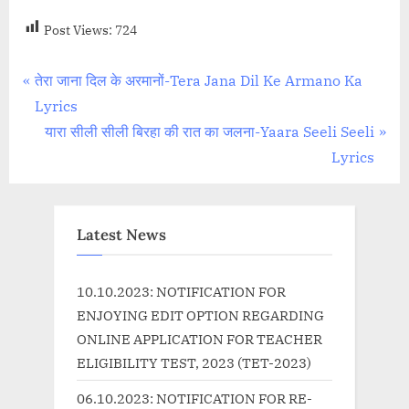
Post Views:
724
Post
P
तेरा जाना दिल के अरमानों-Tera Jana Dil Ke Armano Ka
r
Lyrics
navigation
e
N
यारा सीली सीली बिरहा की रात का जलना-Yaara Seeli Seeli
v
e
Lyrics
i
x
o
t
u
P
Latest News
s
o
P
s
10.10.2023: NOTIFICATION FOR
o
t
ENJOYING EDIT OPTION REGARDING
s
:
ONLINE APPLICATION FOR TEACHER
t
ELIGIBILITY TEST, 2023 (TET-2023)
:
06.10.2023: NOTIFICATION FOR RE-