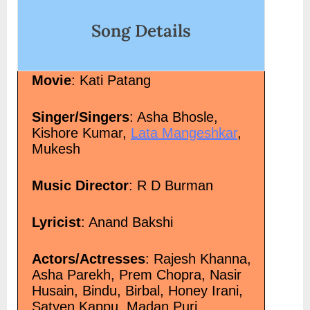
Song Details
Movie
: Kati Patang
Singer/Singers
: Asha Bhosle,
Kishore Kumar,
Lata Mangeshkar
,
Mukesh
Music Director
: R D Burman
Lyricist
: Anand Bakshi
Actors/Actresses
: Rajesh Khanna,
Asha Parekh, Prem Chopra, Nasir
Husain, Bindu, Birbal, Honey Irani,
Satyen Kappu, Madan Puri,