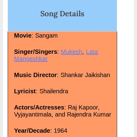
Song Details
Movie
: Sangam
Singer/Singers
:
Mukesh
,
Lata
Mangeshkar
Music Director
: Shankar Jaikishan
Lyricist
: Shailendra
Actors/Actresses
: Raj Kapoor,
Vyjayantimala, and Rajendra Kumar
Year/Decade
: 1964