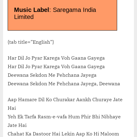
Music Label
: Saregama India
Limited
{tab title=”English”}
Har Dil Jo Pyar Karega Voh Gaana Gayega
Har Dil Jo Pyar Karega Voh Gaana Gayega
Deewana Sekdon Me Pehchana Jayega
Deewana Sekdon Me Pehchana Jayega, Deewana
Aap Hamare Dil Ko Churakar Aankh Churaye Jate
Hai
Yeh Ek Tarfa Rasm-e-vafa Hum Phir Bhi Nibhaye
Jate Hai
Chahat Ka Dastoor Hai Lekin Aap Ko Hi Maloom