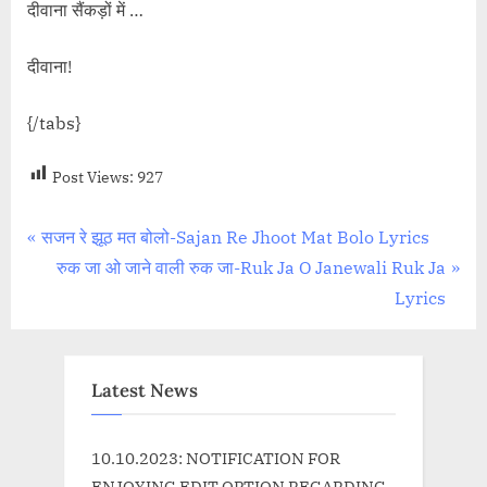
दीवाना सैंकड़ों में …
दीवाना!
{/tabs}
Post Views:
927
Post
P
सजन रे झूठ मत बोलो-Sajan Re Jhoot Mat Bolo Lyrics
r
N
रुक जा ओ जाने वाली रुक जा-Ruk Ja O Janewali Ruk Ja
navigation
e
e
Lyrics
v
x
i
t
o
P
Latest News
u
o
s
s
10.10.2023: NOTIFICATION FOR
P
t
ENJOYING EDIT OPTION REGARDING