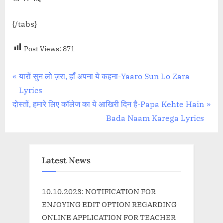
{/tabs}
Post Views:
871
Post
P
यारों सुन लो ज़रा, हाँ अपना ये कहना-Yaaro Sun Lo Zara
r
Lyrics
navigation
N
e
दोस्तों, हमारे लिए कॉलेज का ये आखिरी दिन है-Papa Kehte Hain
e
v
Bada Naam Karega Lyrics
x
i
t
o
P
u
Latest News
o
s
s
P
10.10.2023: NOTIFICATION FOR
t
o
ENJOYING EDIT OPTION REGARDING
:
s
ONLINE APPLICATION FOR TEACHER