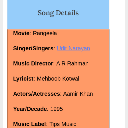
link">Read More<span class="screen-read
ये मौसम Ye Raate Ye Mausam Nadi Ka Ki
Song Details
</p>
Movie
: Rangeela
Singer/Singers
:
Udit Narayan
Music Director
: A R Rahman
Lyricist
: Mehboob Kotwal
Actors/Actresses
: Aamir Khan
Year/Decade
: 1995
Music Label
: Tips Music