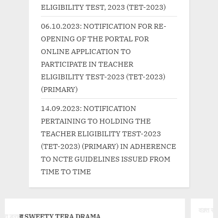
t
ELIGIBILITY TEST, 2023 (TET-2023)
:
06.10.2023: NOTIFICATION FOR RE-
OPENING OF THE PORTAL FOR
ONLINE APPLICATION TO
PARTICIPATE IN TEACHER
ELIGIBILITY TEST-2023 (TET-2023)
(PRIMARY)
14.09.2023: NOTIFICATION
PERTAINING TO HOLDING THE
TEACHER ELIGIBILITY TEST-2023
(TET-2023) (PRIMARY) IN ADHERENCE
TO NCTE GUIDELINES ISSUED FROM
TIME TO TIME
वक़्त से पहले क़िसमत से ज्यादा-Waqt Se Peh