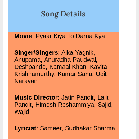
tere-pyaar-mein-lyrics/" class="more-li
Song Details
More<span class="screen-reader-text"> “पड़ गए
gaye tere pyaar mein Lyrics – Akaash Van
</p>
Movie
: Pyaar Kiya To Darna Kya
Singer/Singers
: Alka Yagnik,
Anupama, Anuradha Paudwal,
Deshpande, Kamaal Khan, Kavita
Krishnamurthy, Kumar Sanu, Udit
Narayan
Music Director
: Jatin Pandit, Lalit
Pandit, Himesh Reshammiya, Sajid,
Wajid
Lyricist
: Sameer, Sudhakar Sharma