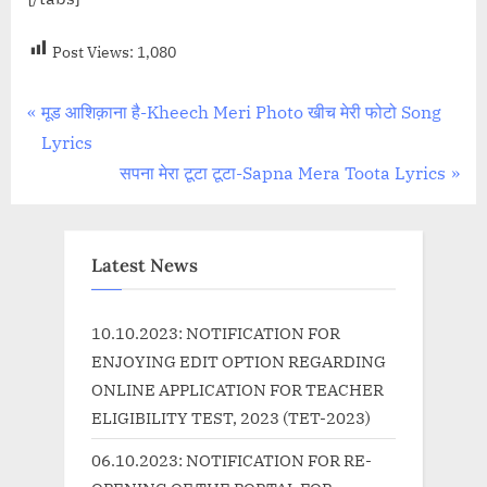
Post Views:
1,080
Post
P
मूड आशिक़ाना है-Kheech Meri Photo खीच मेरी फोटो Song
r
Lyrics
navigation
e
N
सपना मेरा टूटा टूटा-Sapna Mera Toota Lyrics
v
e
i
x
o
t
Latest News
u
P
s
o
10.10.2023: NOTIFICATION FOR
P
s
ENJOYING EDIT OPTION REGARDING
o
t
ONLINE APPLICATION FOR TEACHER
s
:
ELIGIBILITY TEST, 2023 (TET-2023)
t
06.10.2023: NOTIFICATION FOR RE-
: