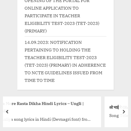
OPENING OF THE PORTAL FOR
ONLINE APPLICATION TO
PARTICIPATE IN TEACHER
ELIGIBILITY TEST-2023 (TET-2023)
(PRIMARY)
14.09.2023: NOTIFICATION
PERTAINING TO HOLDING THE
TEACHER ELIGIBILITY TEST-2023
(TET-2023) (PRIMARY) IN ADHERENCE
TO NCTE GUIDELINES ISSUED FROM
TIME TO TIME
rics – Ungli |
ओ भाई रे Oh Bhai Re Lyrics in
prev
nex
Song Title Track नैना दा क्या कसूर Naina Da 
Devnagri font) from
title=”Hindi”} दिल जिगर क्या चीज़ है दो किड़नी..
by Armaan
link-wrap"><a