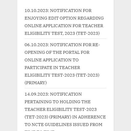
o
o
10.10.2023: NOTIFICATION FOR
u
s
ENJOYING EDIT OPTION REGARDING
s
t
ONLINE APPLICATION FOR TEACHER
P
:
ELIGIBILITY TEST, 2023 (TET-2023)
o
06.10.2023: NOTIFICATION FOR RE-
s
OPENING OF THE PORTAL FOR
t
ONLINE APPLICATION TO
:
PARTICIPATE IN TEACHER
ELIGIBILITY TEST-2023 (TET-2023)
(PRIMARY)
14.09.2023: NOTIFICATION
PERTAINING TO HOLDING THE
TEACHER ELIGIBILITY TEST-2023
(TET-2023) (PRIMARY) IN ADHERENCE
TO NCTE GUIDELINES ISSUED FROM