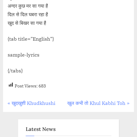
अन्दर कुछ मर सा गया है
दिल से दिल घबरा रहा है
खुद से बिखर सा गया है
{tab title=”English”}
sample-lyrics
{/tabs}
Post Views:
683
Post
P
N
खुदखुशी Khudkhushi
खुल कभी तो Khul Kabhi Toh
r
e
navigation
e
x
v
t
Latest News
i
P