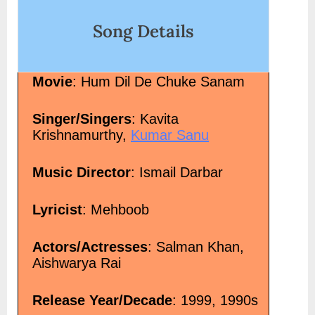
5%e0%a4%be%e0
Song Details
ong-lyr/"
ass="screen-
Movie
: Hum Dil De Chuke Sanam
wana Hoon Deewana
pan> »</a></p>
Singer/Singers
: Kavita
Krishnamurthy,
Kumar Sanu
Music Director
: Ismail Darbar
Lyricist
: Mehboob
Actors/Actresses
: Salman Khan,
Aishwarya Rai
Release Year/Decade
: 1999, 1990s