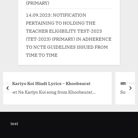
(PRIMARY)
14.09.2023: NOTIFICATION
PERTAINING TO HOLDING THE
TEACHER ELIGIBILITY TEST-2023
(TET-2023) (PRIMARY) IN ADHERENCE
TO NCTE GUIDELINES ISSUED FROM
TIME TO TIME
s – Khoobsurat
आओ राजा Aao Raja Song Hindi Lyrics – 
prev
nex
from Khoobsurat
Song Title Aao Raja Song Hindi Lyrics 
ur Royal. Lyrics is...
Back (2015) sung by Neha Kakkar. Lyr
Traditional....<p class="more-link-wr
/uncategorized/%e0%a
href="http://progressivelearning.in/
%a5%80%e0%a4%a4
4%86%e0%a4%93-
test
oobsurat/"
%e0%a4%b0%e0%a4%be%e0%a4%9c