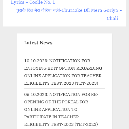
r
Lyrics – Coolie No. 1
navigation
e
N
चुराके दिल मेरा गोरिया चली-Churaake Dil Mera Goriya
v
e
Chali
i
x
o
t
u
P
Latest News
s
o
P
s
10.10.2023: NOTIFICATION FOR
o
t
ENJOYING EDIT OPTION REGARDING
s
:
ONLINE APPLICATION FOR TEACHER
t
ELIGIBILITY TEST, 2023 (TET-2023)
:
06.10.2023: NOTIFICATION FOR RE-
OPENING OF THE PORTAL FOR
ONLINE APPLICATION TO
PARTICIPATE IN TEACHER
ELIGIBILITY TEST-2023 (TET-2023)