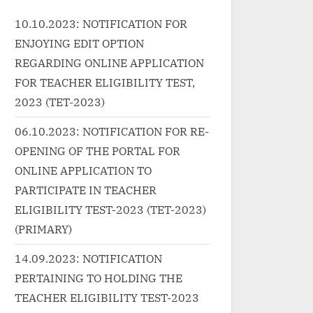
class="more-link-wrap"><a
g.in/uncategorized/%e0%
10.10.2023: NOTIFICATION FOR
f="http://progressivelearnin
a%e0%a4%a8-
ENJOYING EDIT OPTION
n/uncategorized/yeh-chand-
%e0%a4%b5%e0%a5%87
roshan-chehra-lyrics/"
REGARDING ONLINE APPLICATION
chan-ve-lyrics-in-hindi/"
ss="more-link">Read
FOR TEACHER ELIGIBILITY TEST,
class="more-link">Read
e<span class="screen-
2023 (TET-2023)
More<span class="screen-
er-text"> “ये चांद सा रोशन चेहरा,
reader-text"> “चन वे Chan V
06.10.2023: NOTIFICATION FOR RE-
्फ़ों का रंग सुनहरा-Yeh Chand Sa
Lyrics in”</span> »</a></p
OPENING OF THE PORTAL FOR
han Chehra Lyrics”</span>
ONLINE APPLICATION TO
a></p>
PARTICIPATE IN TEACHER
ELIGIBILITY TEST-2023 (TET-2023)
(PRIMARY)
14.09.2023: NOTIFICATION
PERTAINING TO HOLDING THE
TEACHER ELIGIBILITY TEST-2023