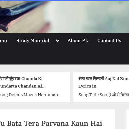
Toggle
oom
Study Material
About PL
Contact Us
sub-
menu
a Ki
आज कल ज़िन्दगी Aaj Kal Zindagi
ये च
 Ki
Lyrics in
सुन
ics
Che
e: Hanuman
Song Title Song) ओ री चिरैया बेख़ौफ़
Son
s: Asha
आज़ाद ढूँढ़ता है मन मेरा भारत भाग्य विधाता
Kal
Rafi,
उठ कौन है मदारी यहाँ...<p
Bh
Vani Jairam
class="more-link-wrap"><a
Dir
 Tu Bata Tera Parvana Kaun Hai
y
href="http://progressivelearnin
S.H