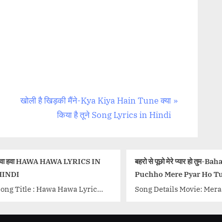
N
खोली है खिड़की मैंने-Kya Kiya Hain Tune क्या
e
किया है तूने Song Lyrics in Hindi
x
t
P
WA LYRICS IN
बहरो से पूछो मेरे प्यार हो तुम-Bahaaro Se
म
o
Puchho Mere Pyar Ho Tum,
s
Song Lyrics
S
a Hawa Lyrics
Song Details Movie: Meraa Ghar
S
t
n Singers:
Mere Bachche Singer/Singers:
B
riti Kakar
:
Asha Bhosle, Mohammad Rafi,
K