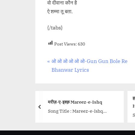
वो दीवाना कौन है
ऐ शम्मा तू बता.
{/tabs}
Post Views:
630
Post
P
ओ ओ ओ ओ ओ ओ-Gun Gun Bole Re
r
Bhanwar Lyrics
navigation
e
v
i
हवा हवा HAWA HA
मरीज़-ए-इश्क़ Mareez-e-Ishq
o
HINDI
prev
Song Title : Mareez-e-Ishq
u
Song Title : Haw
Movie: Zid Singer: Arijit Singh
s
Movie: Mubaraka
Music: Sharib-Toshi Lyrics:
P
Mika Singh, Prak
Shakeel Azmi Music label: Sony