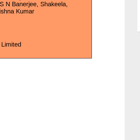
 S N Banerjee, Shakeela,
rishna Kumar
 Limited