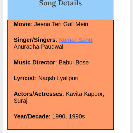
Song Details
class="more-link">Read More<span class="screen-
reader-text"> “ए कातिब इ तक़्दीर-Ai Qaatib-E-Taqadir Mujhe
Itanaa Bataa De | ए कातिब इ तक़्दीर Song Lyrics”</span> »</a>
Movie
: Jeena Teri Gali Mein
</p>
Singer/Singers
:
Kumar Sanu
,
Anuradha Paudwal
Music Director
: Babul Bose
Lyricist
: Naqsh Lyallpuri
Actors/Actresses
: Kavita Kapoor,
Suraj
Year/Decade
: 1990, 1990s