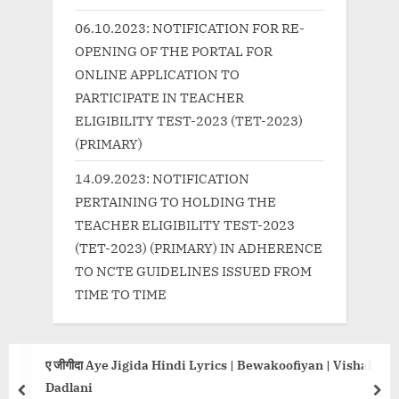
:
06.10.2023: NOTIFICATION FOR RE-
OPENING OF THE PORTAL FOR
ONLINE APPLICATION TO
PARTICIPATE IN TEACHER
ELIGIBILITY TEST-2023 (TET-2023)
(PRIMARY)
14.09.2023: NOTIFICATION
PERTAINING TO HOLDING THE
TEACHER ELIGIBILITY TEST-2023
(TET-2023) (PRIMARY) IN ADHERENCE
TO NCTE GUIDELINES ISSUED FROM
TIME TO TIME
ए जीगीदा Aye Jigida Hindi Lyrics | Bewakoofiyan | Vishal
Dadlani
prev
nex