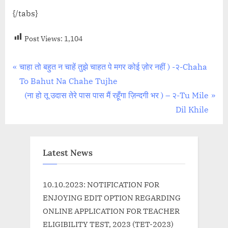
{/tabs}
Post Views:
1,104
Post
P
चाहा तो बहुत न चाहें तुझे चाहत पे मगर कोई ज़ोर नहीं ) -२-Chaha
r
To Bahut Na Chahe Tujhe
navigation
e
N
(ना हो तू उदास तेरे पास पास मैं रहूँगा ज़िन्दगी भर ) – २-Tu Mile
v
e
Dil Khile
i
x
o
t
u
P
Latest News
s
o
P
s
10.10.2023: NOTIFICATION FOR
o
t
ENJOYING EDIT OPTION REGARDING
s
:
ONLINE APPLICATION FOR TEACHER
t
ELIGIBILITY TEST, 2023 (TET-2023)